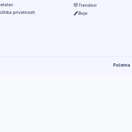
etalac
Trendovi
olitika privatnosti
Boje
Početna