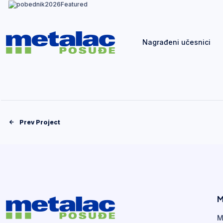
Nagrađeni učesnici
Prev Project
M
M